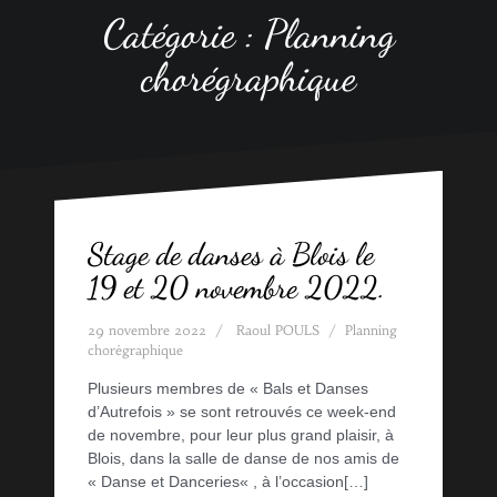
Catégorie :
Planning
chorégraphique
Stage de danses à Blois le
19 et 20 novembre 2022.
29 novembre 2022
Raoul POULS
Planning
chorégraphique
Plusieurs membres de « Bals et Danses
d’Autrefois » se sont retrouvés ce week-end
de novembre, pour leur plus grand plaisir, à
Blois, dans la salle de danse de nos amis de
« Danse et Danceries« , à l’occasion[…]