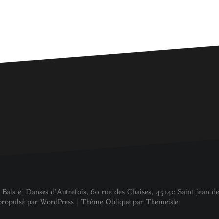
 Bals et Danses d'Autrefois, 60 rue des Chaises, 45140 Saint Jean de
propulsé par WordPress
|
Thème
Oblique
par Themeisle