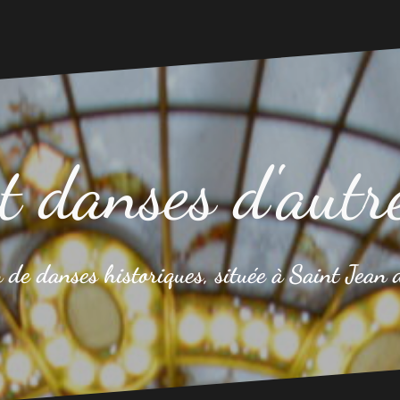
t danses d'autr
 de danses historiques, située à Saint Jean 