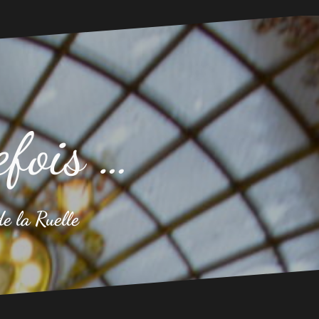
efois …
de la Ruelle