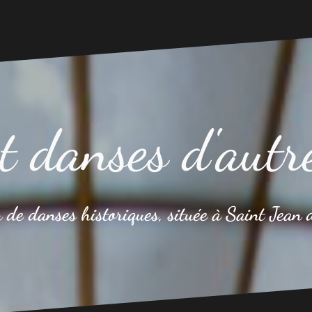
t danses d'autr
 de danses historiques, située à Saint Jean 