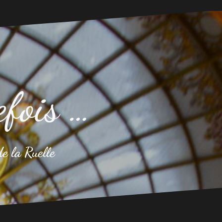
efois …
de la Ruelle