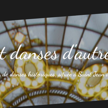
t danses d'autr
 de danses historiques, située à Saint Jean 