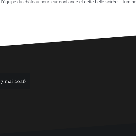
 l’équipe du château pour leur confiance et cette belle soirée… lumin
t 17 mai 2026