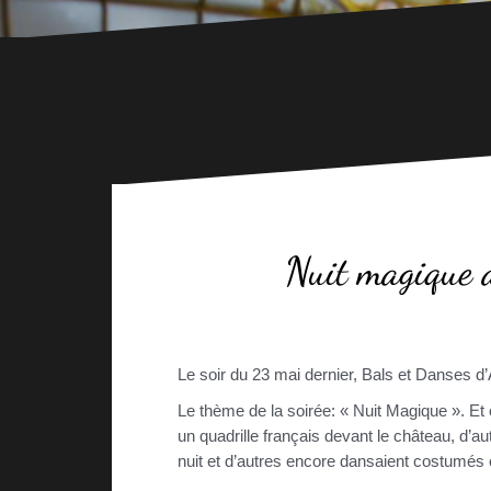
Nuit magique 
Le soir du 23 mai dernier, Bals et Danses d
Le thème de la soirée: « Nuit Magique ». Et
un quadrille français devant le château, d’
nuit et d’autres encore dansaient costumés