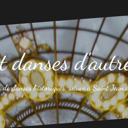
t danses d'autr
 de danses historiques, située à Saint Jean 