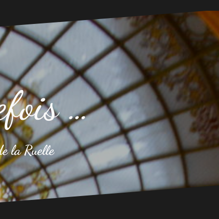
efois …
de la Ruelle