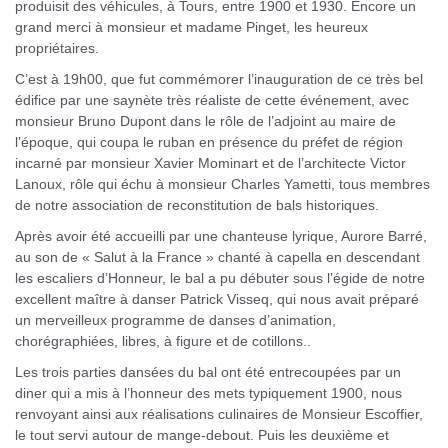
produisit des véhicules, à Tours, entre 1900 et 1930. Encore un
grand merci à monsieur et madame Pinget, les heureux
propriétaires.
C’est à 19h00, que fut commémorer l’inauguration de ce très bel
édifice par une saynète très réaliste de cette événement, avec
monsieur Bruno Dupont dans le rôle de l’adjoint au maire de
l’époque, qui coupa le ruban en présence du préfet de région
incarné par monsieur Xavier Mominart et de l’architecte Victor
Lanoux, rôle qui échu à monsieur Charles Yametti, tous membres
de notre association de reconstitution de bals historiques.
Après avoir été accueilli par une chanteuse lyrique, Aurore Barré,
au son de « Salut à la France » chanté à capella en descendant
les escaliers d’Honneur, le bal a pu débuter sous l’égide de notre
excellent maître à danser Patrick Visseq, qui nous avait préparé
un merveilleux programme de danses d’animation,
chorégraphiées, libres, à figure et de cotillons..
Les trois parties dansées du bal ont été entrecoupées par un
diner qui a mis à l’honneur des mets typiquement 1900, nous
renvoyant ainsi aux réalisations culinaires de Monsieur Escoffier,
le tout servi autour de mange-debout. Puis les deuxième et